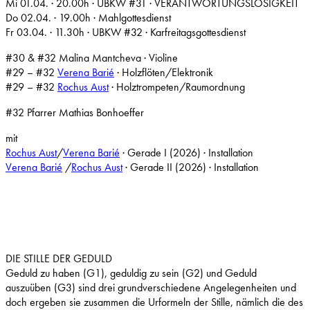
Mi 01.04. · 20.00h · UBKW #31 · VERANTWORTUNGSLOSIGKEIT
Do 02.04. · 19.00h · Mahlgottesdienst
Fr 03.04. · 11.30h · UBKW #32 · Karfreitagsgottesdienst
#30 & #32 Malina Mantcheva · Violine
#29 – #32
Verena Barié
· Holzflöten/Elektronik
#29 – #32
Rochus Aust
· Holztrompeten/Raumordnung
#32 Pfarrer Mathias Bonhoeffer
mit
Rochus Aust
/
Verena Barié
· Gerade I (2026) · Installation
Verena Barié
/
Rochus Aust
· Gerade II (2026) · Installation
DIE STILLE DER GEDULD
Geduld zu haben (G1), geduldig zu sein (G2) und Geduld
auszuüben (G3) sind drei grundverschiedene Angelegenheiten und
doch ergeben sie zusammen die Urformeln der Stille, nämlich die des