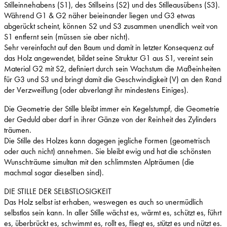
Stilleinnehabens (S1), des Stillseins (S2) und des Stilleausübens (S3).
Während G1 & G2 näher beieinander liegen und G3 etwas
abgerückt scheint, können S2 und S3 zusammen unendlich weit von
S1 entfernt sein (müssen sie aber nicht).
Sehr vereinfacht auf den Baum und damit in letzter Konsequenz auf
das Holz angewendet, bildet seine Struktur G1 aus S1, vereint sein
Material G2 mit S2, definiert durch sein Wachstum die Maßeinheiten
für G3 und S3 und bringt damit die Geschwindigkeit (V) an den Rand
der Verzweiflung (oder abverlangt ihr mindestens Einiges).
Die Geometrie der Stille bleibt immer ein Kegelstumpf, die Geometrie
der Geduld aber darf in ihrer Gänze von der Reinheit des Zylinders
träumen.
Die Stille des Holzes kann dagegen jegliche Formen (geometrisch
oder auch nicht) annehmen. Sie bleibt ewig und hat die schönsten
Wunschträume simultan mit den schlimmsten Alpträumen (die
machmal sogar dieselben sind).
DIE STILLE DER SELBSTLOSIGKEIT
Das Holz selbst ist erhaben, weswegen es auch so unermüdlich
selbstlos sein kann. In aller Stille wächst es, wärmt es, schützt es, führt
es, überbrückt es, schwimmt es, rollt es, fliegt es, stützt es und nützt es.